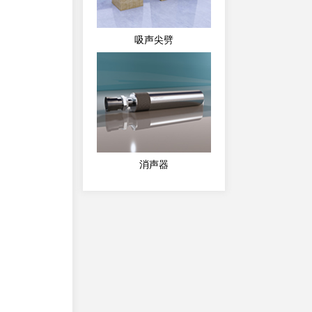
吸声尖劈
消声器