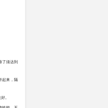
除了须达到
并起来，隔
良好。
声性能，不