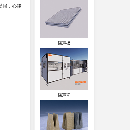
受损，心律
隔声板
隔声罩