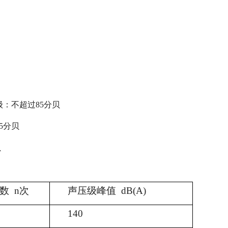
声级：不超过85分贝
85分贝
贝
数 n次
声压级峰值 dB(A)
140