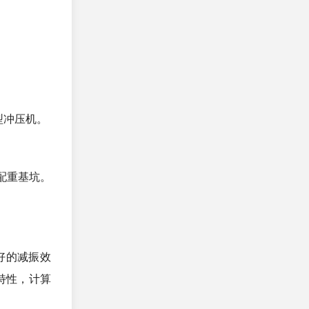
型冲压机。
配重基坑。
好的减振效
特性，计算